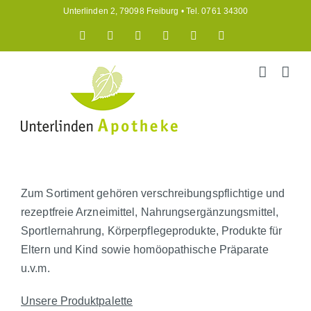
Zum
Unterlinden 2, 79098 Freiburg • Tel. 0761 34300
Inhalt
Medi
Im
Rezept
E-
Instagram
Facebook
springen
Now
Online-
einlösen
Mail
App
Shop
vorbestellen
Zum Sortiment gehören verschreibungspflichtige und
rezeptfreie Arzneimittel, Nahrungsergänzungsmittel,
Sportlernahrung, Körperpflegeprodukte, Produkte für
Eltern und Kind sowie homöopathische Präparate
u.v.m.
Unsere Produktpalette