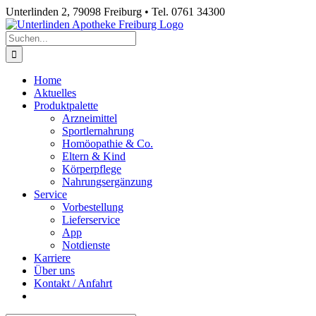
Zum
Unterlinden 2, 79098 Freiburg • Tel. 0761 34300
Inhalt
Medi
Im
Rezept
E-
Instagram
Facebook
springen
Now
Online-
einlösen
Mail
Suche
App
Shop
nach:
vorbestellen
Home
Aktuelles
Produktpalette
Arzneimittel
Sportlernahrung
Homöopathie & Co.
Eltern & Kind
Körperpflege
Nahrungsergänzung
Service
Vorbestellung
Lieferservice
App
Notdienste
Karriere
Über uns
Kontakt / Anfahrt