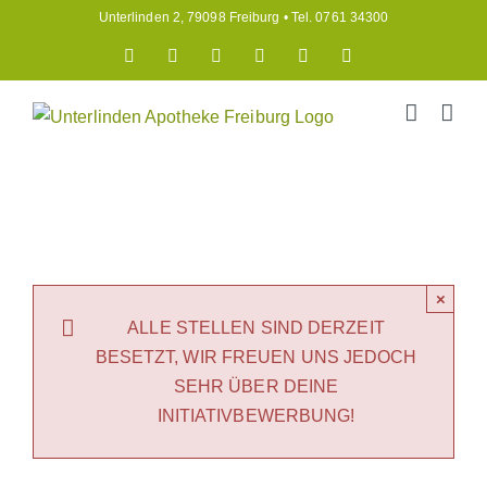
Zum
Unterlinden 2, 79098 Freiburg • Tel. 0761 34300
Inhalt
Medi
Im
Rezept
E-
Instagram
Facebook
springen
Now
Online-
einlösen
Mail
App
Shop
vorbestellen
×
ALLE STELLEN SIND DERZEIT
BESETZT, WIR FREUEN UNS JEDOCH
SEHR ÜBER DEINE
INITIATIVBEWERBUNG!